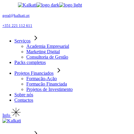
Skip
to
the
geral@kalkati.pt
content
+351 221 112 611
Serviços
Academia Empresarial
Marketing Digital
Consultoria de Gestão
Packs completos
Projetos Financiados
Formação-Ação
Formação Financiada
Projetos de Investimento
Sobre nós
Contactos
Info