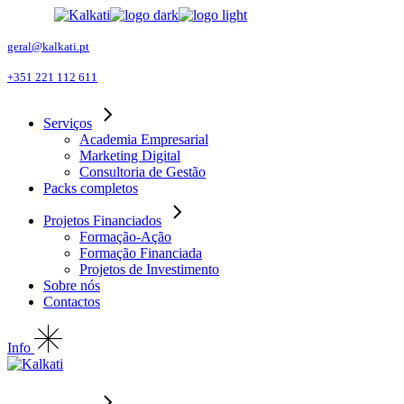
Skip
to
the
geral@kalkati.pt
content
+351 221 112 611
Serviços
Academia Empresarial
Marketing Digital
Consultoria de Gestão
Packs completos
Projetos Financiados
Formação-Ação
Formação Financiada
Projetos de Investimento
Sobre nós
Contactos
Info