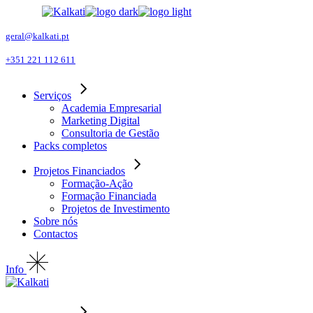
Skip
to
the
geral@kalkati.pt
content
+351 221 112 611
Serviços
Academia Empresarial
Marketing Digital
Consultoria de Gestão
Packs completos
Projetos Financiados
Formação-Ação
Formação Financiada
Projetos de Investimento
Sobre nós
Contactos
Info