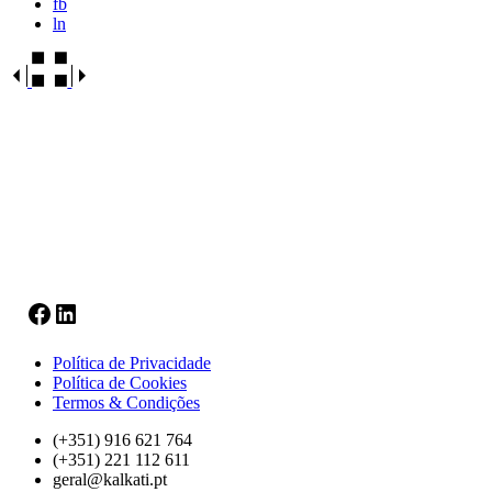
fb
ln
Facebook
LinkedIn
Política de Privacidade
Política de Cookies
Termos & Condições
(+351) 916 621 764
(+351) 221 112 611
geral@kalkati.pt