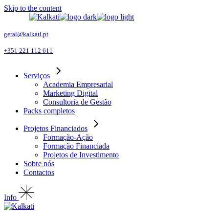
Skip to the content
geral@kalkati.pt
+351 221 112 611
Serviços
Academia Empresarial
Marketing Digital
Consultoria de Gestão
Packs completos
Projetos Financiados
Formação-Ação
Formação Financiada
Projetos de Investimento
Sobre nós
Contactos
Info