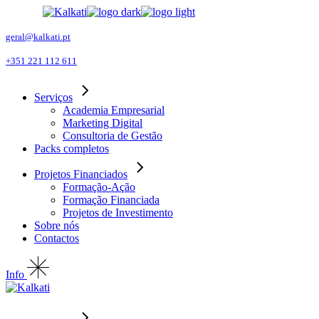
Skip
to
the
geral@kalkati.pt
content
+351 221 112 611
Serviços
Academia Empresarial
Marketing Digital
Consultoria de Gestão
Packs completos
Projetos Financiados
Formação-Ação
Formação Financiada
Projetos de Investimento
Sobre nós
Contactos
Info