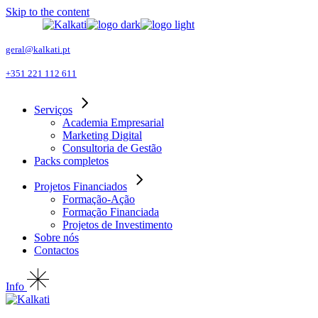
Skip to the content
geral@kalkati.pt
+351 221 112 611
Serviços
Academia Empresarial
Marketing Digital
Consultoria de Gestão
Packs completos
Projetos Financiados
Formação-Ação
Formação Financiada
Projetos de Investimento
Sobre nós
Contactos
Info