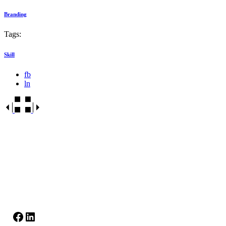
Branding
Tags:
Skill
fb
ln
Facebook
LinkedIn