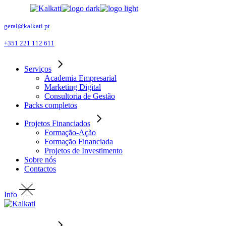
Skip
to
the
geral@kalkati.pt
content
+351 221 112 611
Serviços
Academia Empresarial
Marketing Digital
Consultoria de Gestão
Packs completos
Projetos Financiados
Formação-Ação
Formação Financiada
Projetos de Investimento
Sobre nós
Contactos
Info