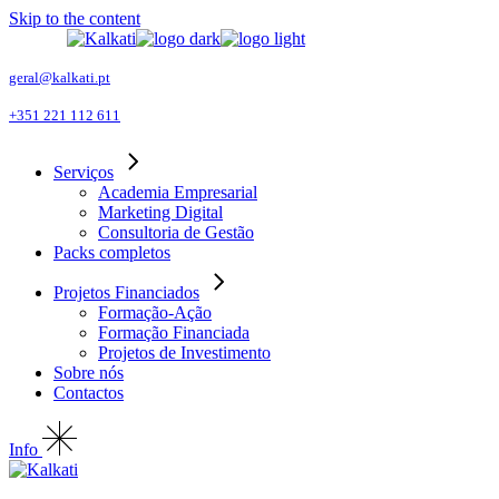
Skip to the content
geral@kalkati.pt
+351 221 112 611
Serviços
Academia Empresarial
Marketing Digital
Consultoria de Gestão
Packs completos
Projetos Financiados
Formação-Ação
Formação Financiada
Projetos de Investimento
Sobre nós
Contactos
Info