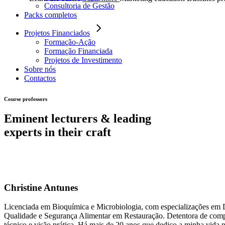
Consultoria de Gestão
Packs completos
Projetos Financiados
Formação-Ação
Formação Financiada
Projetos de Investimento
Sobre nós
Contactos
Course professors
Eminent lecturers & leading
experts in their craft
Christine Antunes
Licenciada em Bioquímica e Microbiologia, com especializações em D
Qualidade e Segurança Alimentar em Restauração. Detentora de compet
técnico e visão prática. Há mais de 20 anos que dedico a minha vida p