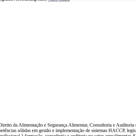
ireito da Alimentação e Segurança Alimentar, Consultoria e Auditori
ências sólidas em gestão e implementação de sistemas HACCP, legislaç
rofissional à formação, consultoria e auditoria no setor agroalimentar. 