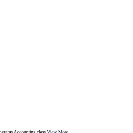
rograms
Accounting class
View More