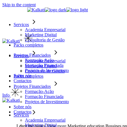
Skip to the content
Serviços
Academia Empresarial
Marketing Digital
Consultoria de Gestão
Packs completos
Projetos Financiados
Serviços
Formação-Ação
Academia Empresarial
Formação Financiada
Marketing Digital
Projetos de Investimento
Consultoria de Gestão
Sobre nós
Packs completos
Contactos
Projetos Financiados
Formação-Ação
Info
Formação Financiada
Projetos de Investimento
Sobre nós
Contactos
Serviços
Academia Empresarial
Marketing Digital
Learn the basics
View more
Marketing education
Bussines p