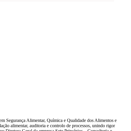
a em Segurança Alimentar, Química e Qualidade dos Alimentos e
ão alimentar, auditoria e controlo de processos, unindo rigor
Sou Diretora Geral da empresa Sete Princípios – Consultoria e