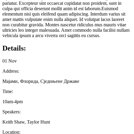
pariatur. Excepteur sint occaecat cupidatat non proident, sunt in
culpa qui officia deserunt mollit anim id est laborum.Euismod
elementum nisi quis eleifend quam adipiscing. Interdum varius sit
amet mattis vulputate enim nulla aliquet. Id volutpat lacus laoreet
non curabitur gravida. Montes nascetur ridiculus mus mauris vitae
ultricies leo integer malesuada. Amet commodo nulla facilisi nullam
vehicula ipsum a arcu viverra orci sagittis eu cursus.
Details:
01 Nov
Address:
Мајами, Флорида, Сједињене Државе
Time:
10am-4pm
Speakers:
Keith Shaw, Taylor Hunt
Location: