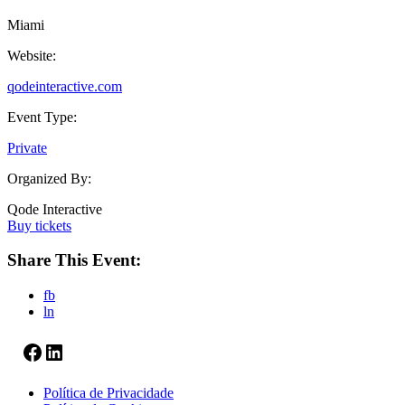
Miami
Website:
qodeinteractive.com
Event Type:
Private
Organized By:
Qode Interactive
Buy tickets
Share This Event:
fb
ln
Facebook
LinkedIn
Política de Privacidade