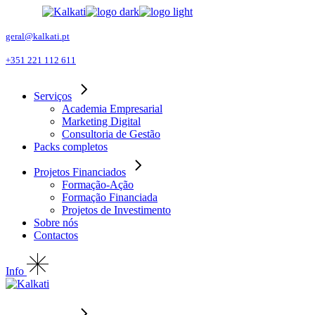
Skip
to
the
geral@kalkati.pt
content
+351 221 112 611
Serviços
Academia Empresarial
Marketing Digital
Consultoria de Gestão
Packs completos
Projetos Financiados
Formação-Ação
Formação Financiada
Projetos de Investimento
Sobre nós
Contactos
Info